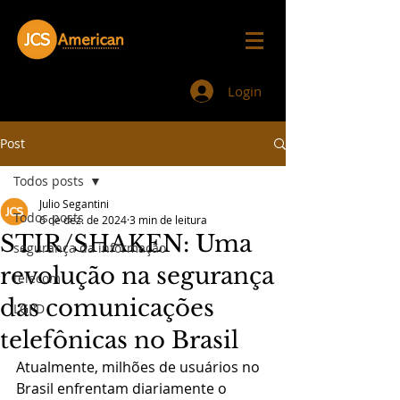
Login
Post
Todos posts
Julio Segantini
Todos posts
6 de dez. de 2024
3 min de leitura
STIR/SHAKEN: Uma
segurança da informação
revolução na segurança
telecom
das comunicações
LGPD
telefônicas no Brasil
Atualmente, milhões de usuários no 
Brasil enfrentam diariamente o 